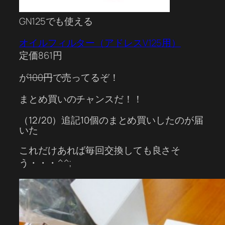
GN125でも使える
オイルフィルター（アドレスV125用）
定価861円
が
100円
で売ってるぞ！
まとめ買いのチャンスだ！！
（12/20）追記10個のまとめ買いしたのが届
いた
これだけあれば毎回交換しても良さそ
う・・・^^;