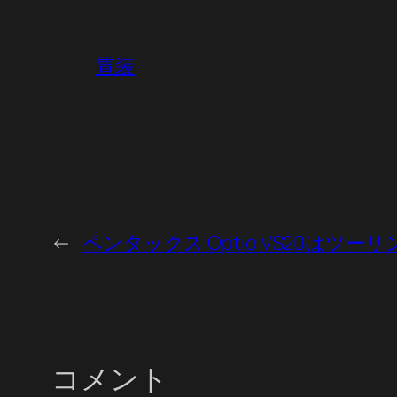
電装
←
ペンタックス Optio VS20はツ
コメント