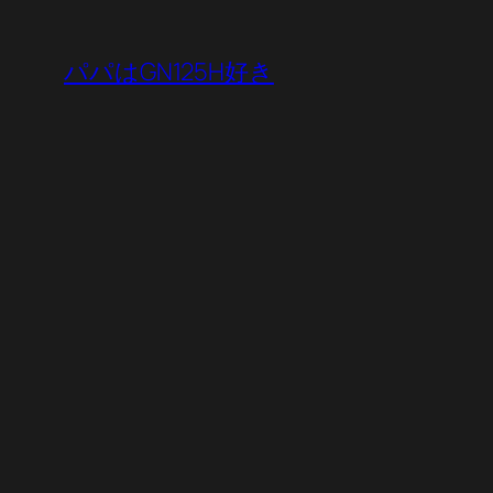
内
容
パパはGN125H好き
を
ス
キ
ッ
プ