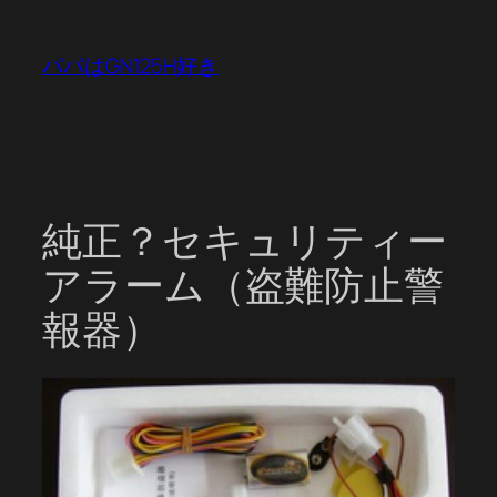
内
容
パパはGN125H好き
を
ス
キ
ッ
プ
純正？セキュリティー
アラーム（盗難防止警
報器）