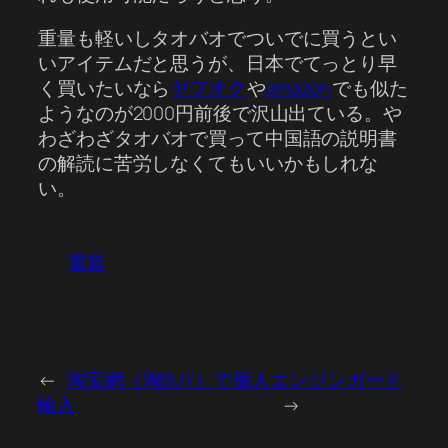
重量も軽いしタオバオでついでに買うとい
いアイテムだと思うが、日本でてっとり早
く買いたいなら
ヤフオク
や
amazon
でも似た
ようなのが2000円前後で沢山出ている。や
わざわざタオバオで買って中国語の説明書
の解読に苦労しなくてもいいかもしれな
い。
電装
←
淘宝網（淘BUY）で個人
エンジンガード
輸入
→