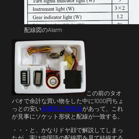
配線図のAlarm
この前のタオ
バオで余計な買い物をした中に1000円ちょ
っとの安い
盗難防止警報器
があって、これ
が見事にソケット形状と配線が一致する。
・・・と、かなりドヤ顔で解説してしまっ
たが、実は中国語の配線図を見て結線する