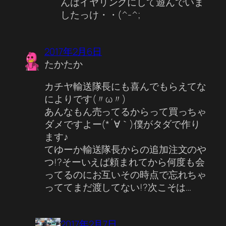
んはイヤリングにして遊んでいま
したっけ・・(^-^;
2017年2月6日
たかたか
カチヤ輸送隊長にも喜んでもらえてな
によりです(〃ω〃)
あんなもん売ってるからって買っちゃ
ダメですよー(*´∀｀)僕がタダで作り
ます♪
てゆーか輸送隊長からの追加注文のや
つ!?そーいえば頼まれてから何度も会
ってるのにお互いその時点で忘れちゃ
っててまだ渡してない!?次こそは…
2017年2月7日