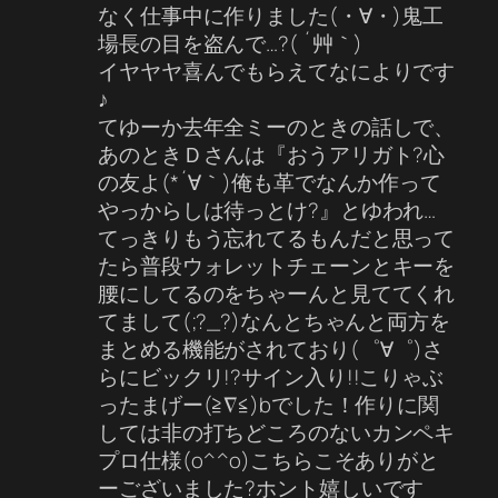
なく仕事中に作りました(・∀・)鬼工
場長の目を盗んで…?( ´艸｀)
イヤヤヤ喜んでもらえてなによりです
♪
てゆーか去年全ミーのときの話しで、
あのときＤさんは『おうアリガト?心
の友よ(*´∀｀)俺も革でなんか作って
やっからしは待っとけ?』とゆわれ…
てっきりもう忘れてるもんだと思って
たら普段ウォレットチェーンとキーを
腰にしてるのをちゃーんと見ててくれ
てまして(;?_?)なんとちゃんと両方を
まとめる機能がされており(゜∀゜)さ
らにビックリ!?サイン入り!!こりゃぶ
ったまげー(≧∇≦)bでした！作りに関
しては非の打ちどころのないカンペキ
プロ仕様(o^^o)こちらこそありがと
ーございました?ホント嬉しいです