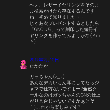
へぇ、レザーイヤリングをそのま
ま検索かけたら存在するんです
ね、初めて知りました・・
じゃあ次プレゼントするとしたら
「GNCLUB」って刻印した短冊イ
ヤリングを作ってみようかな(＾ω
＾)
2017年2月10日
たかたか
ガッちゃん(>_<)
あんなデカいもん耳にしてたらジ
ャマで仕方ないですよー?全然ク
ールなのはガッちゃんのGNの仕上
がり具合じゃないですかぁ(*´∀
｀)これから楽しみです?