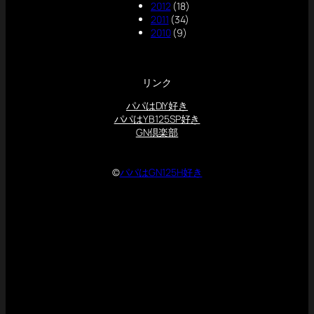
2012
(18)
2011
(34)
2010
(9)
リンク
パパはDIY好き
パパはYB125SP好き
GN倶楽部
©
パパはGN125H好き