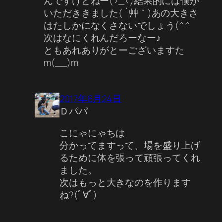
んですけどねー(>_<)結果的には僕が
いただききました( ´艸｀)あの大きさ
はたしかになくさないでしょう(^^ゞ
次はなにくれんだろーなー♪
ともあれありがとーございますた
m(__)m
2017年6月24日
Ｄパパ
こにゃにゃちは
分かってますって、場を盛り上げ
るために体を張って頑張ってくれ
ました。
次はもっと大きなのを作ります
ね?(ﾟ∀ﾟ)