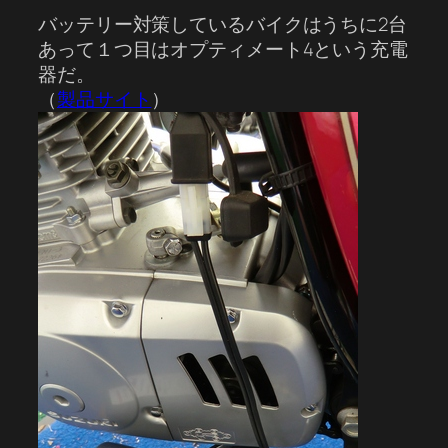
バッテリー対策しているバイクはうちに2台
あって１つ目はオプティメート4という充電
器だ。
（
製品サイト
）