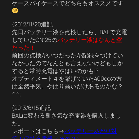
ケースバイケースでどちらもオススメです
(2012/11/20追記
先日バッテリー液を点検したら、BALで充電
していたGN125の
バッテリー液はなんと
空
だった！
前回の点検がいつだったか記録をつけてい
なかったのでなんとも言えないけどもしか
すると常時充電はやばいのかも!?
オプティメート４を繋げていた400ccの方
は全然平気。やはり高いだけあるのかな？
^^;
(2013/6/15追記
BALに変わる良さ気な充電器を購入しまし
た。
レポートはこちら→
バッテリーあがり対
策！保持充電器（その２）