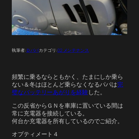
執筆者:
Ｄパパ
カテゴリ:
02 メンテナンス
頻繁に乗るならともかく、たまにしか乗ら
ない＆冬はほとんど乗らなくなるパパは
完
璧なバッテリーあがりを経験
した。
この反省からＧＮを車庫に置いている間は
常に充電器を接続している。
何台か充電器を所有しているのでご紹介。
オプティメート４